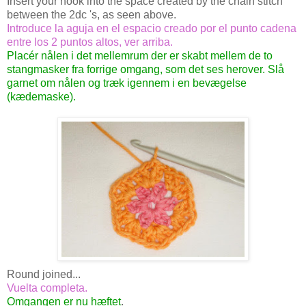
Insert your hook into the space created by the chain stitch
between the 2dc 's, as seen above.
Introduce la aguja en el espacio creado por el punto cadena
entre los 2 puntos altos, ver arriba.
Placér nålen i det mellemrum der er skabt mellem de to
stangmasker fra forrige omgang, som det ses herover. Slå
garnet om nålen og træk igennem i en bevægelse
(kædemaske).
Round joined...
Vuelta completa.
Omgangen er nu hæftet
.