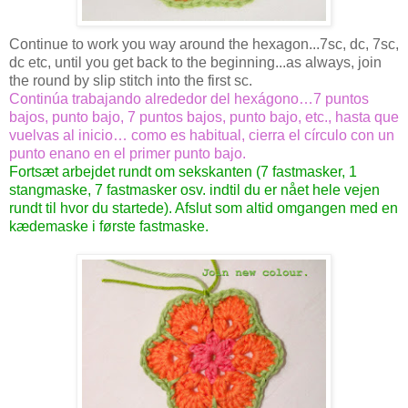
Continue to work you way around the hexagon...7sc, dc, 7sc,
dc etc, until you get back to the beginning...as always, join
the round by slip stitch into the first sc.
Continúa trabajando alrededor del hexágono…7 puntos
bajos, punto bajo, 7 puntos bajos, punto bajo, etc., hasta que
vuelvas al inicio… como es habitual, cierra el círculo con un
punto enano en el primer punto bajo.
Fortsæt arbejdet rundt om sekskanten (7 fastmasker, 1
stangmaske, 7 fastmasker osv. indtil du er nået hele vejen
rundt til hvor du startede). Afslut som altid omgangen med en
kædemaske i første fastmaske.