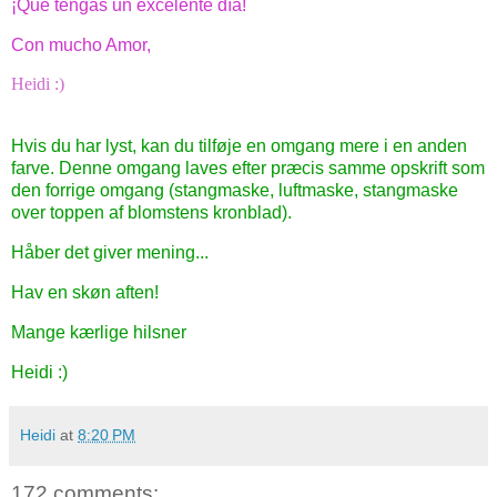
¡Que tengas un excelente día!
Con mucho Amor,
Heidi :)
Hvis du har lyst, kan du tilføje en omgang mere i en anden
farve. Denne omgang laves efter præcis samme opskrift som
den forrige omgang (stangmaske, luftmaske, stangmaske
over toppen af blomstens kronblad).
Håber det giver mening...
Hav en skøn aften!
Mange kærlige hilsner
Heidi :)
Heidi
at
8:20 PM
172 comments: