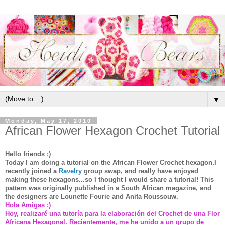
▼
Monday, May 17, 2010
African Flower Hexagon Crochet Tutorial
Hello friends :)
Today I am doing a tutorial on the African Flower Crochet hexagon.I
recently joined a
Ravelry
group swap, and really have enjoyed
making these hexagons...so I thought I would share a tutorial! This
pattern was originally published in a South African magazine, and
the designers are Lounette Fourie and Anita Roussouw.
Hola Amigas :)
Hoy, realizaré una tutoría para la elaboración del Crochet de una Flor
Africana Hexagonal. Recientemente, me he unido a un grupo de