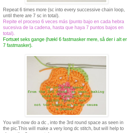
Repeat 6 times more (sc into every successive chain loop,
until there are 7 sc in total).
Repite el proceso 6 veces más (punto bajo en cada hebra
sucesiva de la cadena, hasta que haya 7 puntos bajos en
total).
Fortsæt seks gange (hækl 6 fastmasker mere, så der i alt er
7 fastmasker).
You will now do a dc , into the 3rd round space as seen in
the pic.This will make a very long dc stitch, but will help to